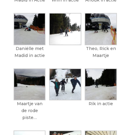
Madid in Actie
Wim in actie
Anouk in actie
Daniëlle met
Theo, Rick en
Madid in actie
Maartje
Maartje van
Rik in actie
de rode
piste…