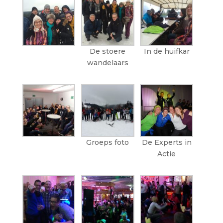
De stoere
In de huifkar
wandelaars
Groeps foto
De Experts in
Actie