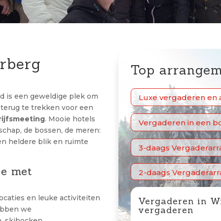
erberg
Top arrangem
nd is een geweldige plek om
Luxe vergaderen en 
 terug te trekken voor een
rijfsmeeting
. Mooie hotels
Vergaderen in een b
schap, de bossen, de meren:
een heldere blik en ruimte
3-daags Vergaderar
ie met
2-daags Vergaderar
caties en leuke activiteiten
Vergaderen in Wi
vergaderen
hebben we
, skibocken,