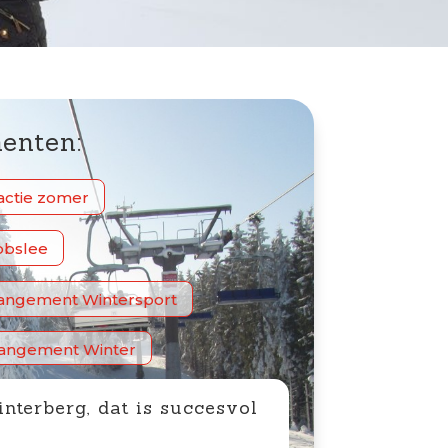
enten:
actie zomer
obslee
rangement Wintersport
rangement Winter
nterberg, dat is succesvol