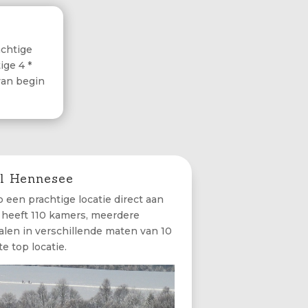
achtige
ige 4 *
van begin
l Hennesee
p een prachtige locatie direct aan
 heeft 110 kamers, meerdere
alen in verschillende maten van 10
e top locatie.