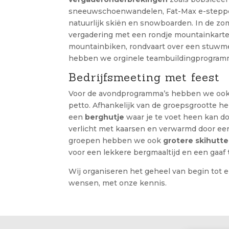
sneeuwschoenwandelen, Fat-Max e-stepp
natuurlijk skiën en snowboarden. In de z
vergadering met een rondje mountainkarten
mountainbiken, rondvaart over een stuwme
hebben we orginele teambuildingprogramm
Bedrijfsmeeting met feest
Voor de avondprogramma’s hebben we ook 
petto. Afhankelijk van de groepsgrootte h
een
berghutje
waar je te voet heen kan do
verlicht met kaarsen en verwarmd door ee
groepen hebben we ook
grotere skihutt
voor een lekkere bergmaaltijd en een gaaf
Wij organiseren het geheel van begin tot ei
wensen, met onze kennis.