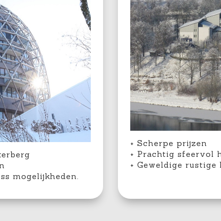
+ Scherpe prijzen
+ Prachtig sfeervol 
terberg
+ Geweldige rustige
gn
ess mogelijkheden
.