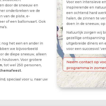
Voor een intensieve en
en door de sneeuw en
inspirerende en natuur
omer onderbreken we de
een ochtend hard werke
 van de piste, e-
halen, de zinnen te ve
er of een ballonvaart. Ook
doen in de sneeuw, op 
a’s.
Natuurlijk zorgen wij 
gezellige ontspanning 
nog het een en ander in
uitgebreide diners en e
ebben we bijvoorbeeld
voor een succesvol ‘ver
or de diepe sneeuw, alleen
n houtoven. Voor grotere
Neem contact op voo
en
, tot wel 250 personen,
programma in zomer 
themafeest
.
nd, speciaal voor u, naar uw