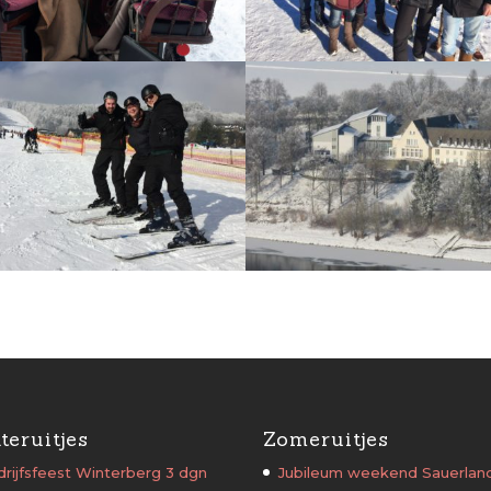
teruitjes
Zomeruitjes
rijfsfeest Winterberg 3 dgn
Jubileum weekend Sauerlan