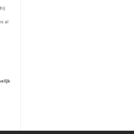
bij
s al
p
elijk