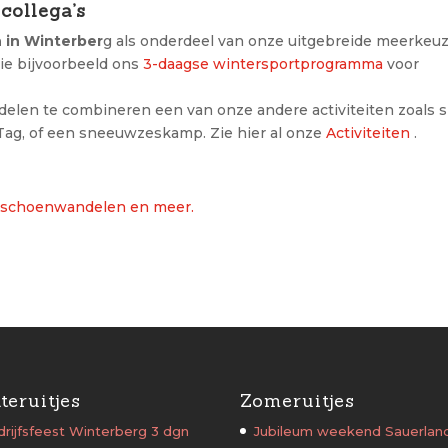
ollega’s
in Winterber
g als onderdeel van onze uitgebreide meerkeu
Zie bijvoorbeeld ons
3-daagse wintersportprogramma
voor
len te combineren een van onze andere activiteiten zoals s
ag, of een sneeuwzeskamp. Zie hier al onze
Activiteiten
.
uwschoenwandelen en meer.
teruitjes
Zomeruitjes
rijfsfeest Winterberg 3 dgn
Jubileum weekend Sauerlan