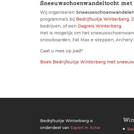
Sneeuwschoenwandeltocht met c
Wij organiseren
Sneeuwschoenwandelen 
programma’s bij
Bedrijfsuitje Winterberg
. 
bedrijven, of een
Dagreis Winterberg
.
Het is mogelijk om het sneeuwschoenwande
snowboarden, Fat Max e-steppen, ArcheryT
Gaat u mee op pad?
Boek Bedrijfsuitje Winterberg met snee
Win
Bedrijfsuitje Winterberg is
onderdeel van
Expert in Actie
Bed